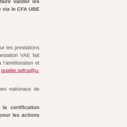
aire valider les
e via le CFA UBE
ur les prestations
station VAE fait
 l’amélioration et
:
qualite.sefca@u-
mes nationaux de
a certification
 pour les actions