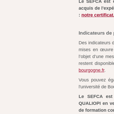
Le SEFCA est ce
acquis de l'exp
:
notre certificat
Indicateurs de
Des indicateurs d
mises en œuvre 
l’objet d’une mes
restent disponib
bourgogne.fr
.
Vous pouvez éga
l'université de 
Le SEFCA est é
QUALIOPI en vert
de formation co