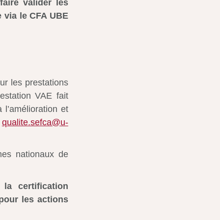
aire valider les
e via le CFA UBE
ur les prestations
station VAE fait
 l’amélioration et
:
qualite.sefca@u-
mes nationaux de
a certification
 pour les actions