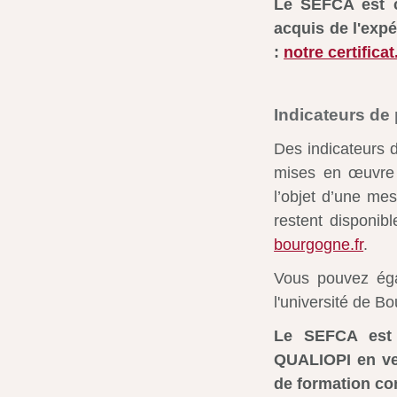
Le SEFCA est ce
acquis de l'exp
:
notre certificat
Indicateurs de
Des indicateurs d
mises en œuvre 
l’objet d’une mes
restent disponib
bourgogne.fr
.
Vous pouvez éga
l'université de 
Le SEFCA est é
QUALIOPI en vert
de formation co